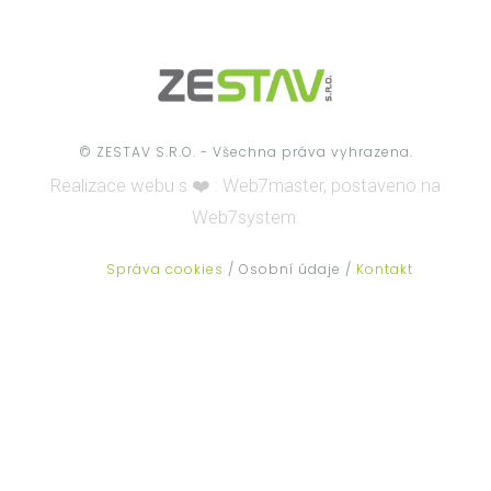
© ZESTAV S.R.O. - Všechna práva vyhrazena.
Realizace webu s ❤️ :
Web7master, postaveno na
Web7system.
Správa cookies
/ Osobní údaje /
Kontakt