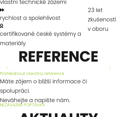
vlastní technické zázemí
23 let
rychlost a spolehlivost
zkušeností
v oboru
certifikované české systémy a
materiály
REFERENCE
Nová prodejna
Nová prodejna
Nové jógové a
Obchodní
Demolice
Prohlédnout všechny reference
pilates studio v OC
Rituals v Teplicích
RITUALS v Quadriu
fundamentu pod
jednotka v OC
Máte zájem o bližší informace či
spolupráci.
Prohlédnout
Prohlédnout
výtahovým
Eurovea
Řepy
Neváhejte a napište nám.
Prohlédnout
NEZÁVAZNÁ POPTÁVKA
Bratislava
strojem