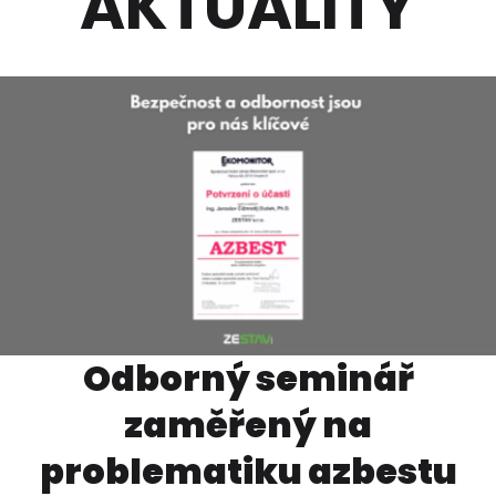
AKTUALITY
Prohlédnout
Prohlédnout
Odborný seminář
zaměřený na
problematiku azbestu