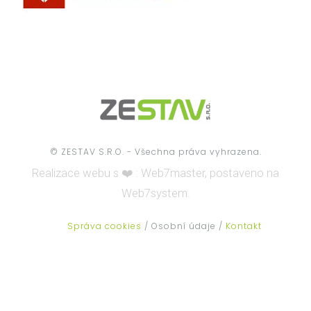
© ZESTAV S.R.O. - Všechna práva vyhrazena.
Realizace webu s ❤️ :
Web7master, postaveno na
Web7system.
Správa cookies
/ Osobní údaje /
Kontakt