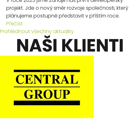
V roce 2025 jsme zahájili náš první developerský
projekt. Jde o nový směr rozvoje společnosti, který
plánujeme postupně představit v příštím roce.
Přečíst
Prohlédnout všechny aktuality
NAŠI KLIENTI