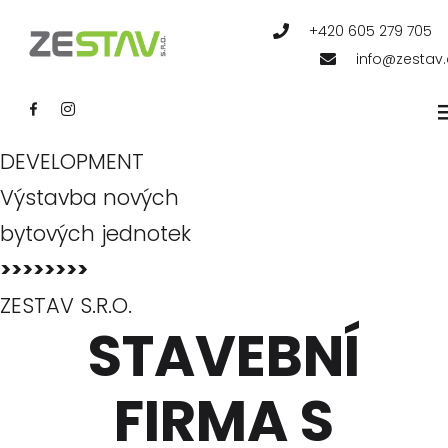
STAVEBNICTVÍ
+420 605 279 705
Stavební činnost,
info@zestav.
rekonstrukce, údržba
<<<<<<<<
DEVELOPMENT
Výstavba nových
bytových jednotek
>>>>>>>>
ZESTAV S.R.O.
STAVEBNÍ
FIRMA S