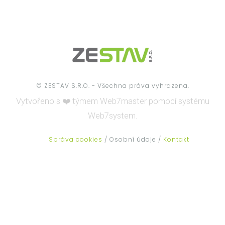
© ZESTAV S.R.O. - Všechna práva vyhrazena.
Vytvořeno s ❤️ týmem
Web7master pomocí systému
Web7system.
Správa cookies
/ Osobní údaje /
Kontakt