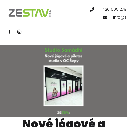
REFERE
+420 605 279
info@z
Reference
Nové jógové a