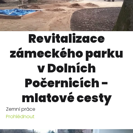
Revitalizace
zámeckého parku
v Dolních
Počernicích -
mlatové cesty
Zemní práce
Prohlédnout