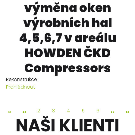
výměna oken
výrobních hal
4,5,6,7 v areálu
HOWDEN ČKD
Compressors
Rekonstrukce
Prohlédnout
2
3
4
5
6
NAŠI KLIENTI