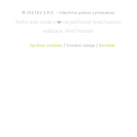
© ZESTAV S.R.O. - Všechna práva vyhrazena.
Tento web vznikl s ❤️ na platformě
Web7system,
realizace:
Web7master.
Správa cookies
/ Osobní údaje /
Kontakt