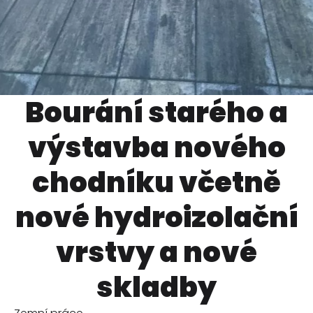
Bourání starého a
výstavba nového
chodníku včetně
nové hydroizolační
vrstvy a nové
skladby