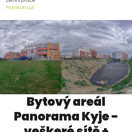
Zemní práce
Prohlédnout
Bytový areál
Panorama Kyje -
veškeré sítě +