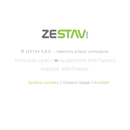
© ZESTAV S.R.O. - Všechna práva vyhrazena.
Tento web vznikl s ❤️ na platformě
Web7system,
realizace:
Web7master.
Správa cookies
/ Osobní údaje /
Kontakt