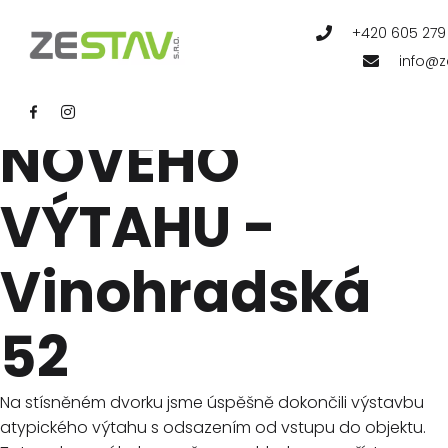
REFERE
+420 605 279
info@z
VYBUDOVÁNÍ
NOVÉHO
VÝTAHU -
Vinohradská
52
Na stísněném dvorku jsme úspěšně dokončili výstavbu
atypického výtahu s odsazením od vstupu do objektu.