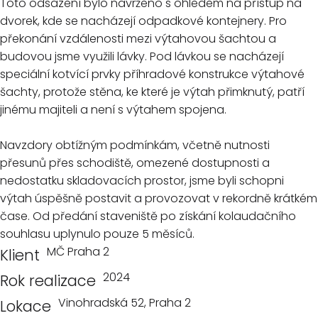
Toto odsazení bylo navrženo s ohledem na přístup na
dvorek, kde se nacházejí odpadkové kontejnery. Pro
překonání vzdálenosti mezi výtahovou šachtou a
budovou jsme využili lávky. Pod lávkou se nacházejí
speciální kotvící prvky příhradové konstrukce výtahové
šachty, protože stěna, ke které je výtah přimknutý, patří
jinému majiteli a není s výtahem spojena.
Navzdory obtížným podmínkám, včetně nutnosti
přesunů přes schodiště, omezené dostupnosti a
nedostatku skladovacích prostor, jsme byli schopni
výtah úspěšně postavit a provozovat v rekordně krátkém
čase. Od předání staveniště po získání kolaudačního
souhlasu uplynulo pouze 5 měsíců.
MČ Praha 2
Klient
2024
Rok realizace
Vinohradská 52, Praha 2
Lokace