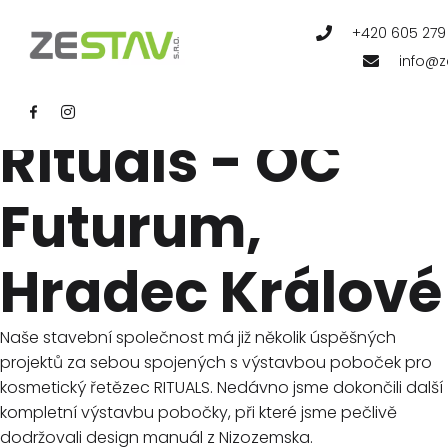
REFERE
+420 605 279
info@z
Pobočka
Rituals - OC
Futurum,
Hradec Králové
Naše stavební společnost má již několik úspěšných
projektů za sebou spojených s výstavbou poboček pro
kosmetický řetězec RITUALS. Nedávno jsme dokončili další
kompletní výstavbu pobočky, při které jsme pečlivě
dodržovali design manuál z Nizozemska.