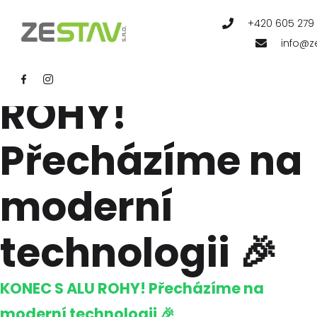
AKTUAL
+420 605 279
info@z
KONEC S ALU
ROHY!
Přecházíme na
moderní
technologii 🎉
KONEC S ALU ROHY! Přecházíme na
moderní technologii 🎉