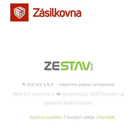
© ZESTAV S.R.O. - Všechna práva vyhrazena.
Web byl vytvořen s ❤️ společností
Web7master na
systému
Web7system.
Správa cookies
/ Osobní údaje /
Kontakt