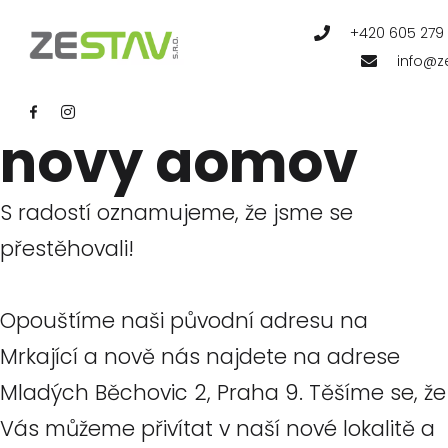
AKTUAL
+420 605 279
info@z
Běchovice -
nový domov
S radostí oznamujeme, že jsme se
přestěhovali!
Opouštíme naši původní adresu na
Mrkající a nově nás najdete na adrese
Mladých Běchovic 2, Praha 9. Těšíme se, že
Vás můžeme přivítat v naší nové lokalitě a